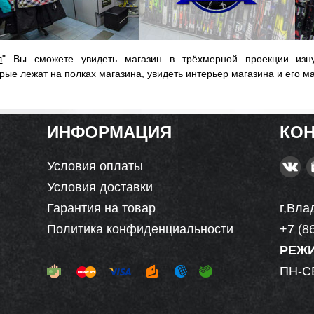
л
" Вы сможете увидеть магазин в трёхмерной проекции изну
рые лежат на полках магазина, увидеть интерьер магазина и его м
ИНФОРМАЦИЯ
КО
Условия оплаты
Условия доставки
Гарантия на товар
г,Вла
Политика конфиденциальности
+7 (8
РЕЖ
ПН-СБ