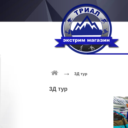
→
3Д тур
3Д тур